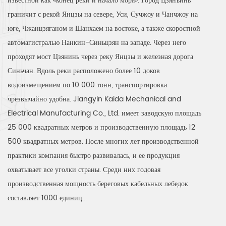
известной как «конец реки и начало моря». Город Цзянъинь
граничит с рекой Янцзы на севере, Уси, Сучжоу и Чанчжоу на
юге, Чжанцзяганом и Шанхаем на востоке, а также скоростной
автомагистралью Нанкин-Синьцзян на западе. Через него
проходят мост Цзянинь через реку Янцзы и железная дорога
Синьчан. Вдоль реки расположено более 10 доков
водоизмещением по 10 000 тонн, транспортировка
чрезвычайно удобна. Jiangyin Kaida Mechanical and
Electrical Manufacturing Co., Ltd. имеет заводскую площадь
25 000 квадратных метров и производственную площадь 12
500 квадратных метров. После многих лет производственной
практики компания быстро развивалась, и ее продукция
охватывает все уголки страны. Среди них годовая
производственная мощность береговых кабельных лебедок
составляет 1000 единиц...