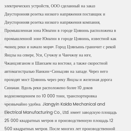
электрических устройств, ООО
сделанный на заказ
Двусторонняя розетка низкого напряжения поставщик
и
Двусторонняя розетка низкого напряжения компания
,
Промышленная зона Юньтин в городе Цзянинь расположена в
промышленной зоне Юньтин в городе Цзянинь, известной как
«конец реки и начало моря». Город Цзянъинь граничит с рекой
Янцзы на севере, Уси, Сучжоу и Чанчжоу на юге,
Чжанцзяганом и Шанхаем на востоке, а также скоростной
автомагистралью Нанкин-Синьцзян на западе. Через него
проходят мост Цзянинь через реку Янцзы и железная дорога
Синьчан. Вдоль реки расположено более 10 доков
водоизмещением по 10 000 тонн, транспортировка
чрезвычайно удобна. Jiangyin Kaida Mechanical and
Electrical Manufacturing Co., Ltd. имеет заводскую площадь
25 000 квадратных метров и производственную площадь 12
500 квадратных метров. После многих лет производственной